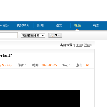
闲娱乐
我的帐号
新闻
图文
视频
有趣
xx com A
tinyurl com
bjq
www
food safety
当前位置 :
|
主页
>
视频
>
ortant?
y Society
作者：
时间：
2026-06-25
Tag：
点击：
61