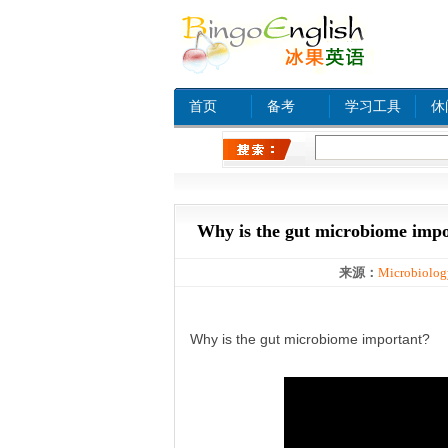
首页
备考
学习工具
休
热门关键字：
www xn
Why is the gut microbiome imp
来源：
Microbiolog
Why is the gut microbiome important?