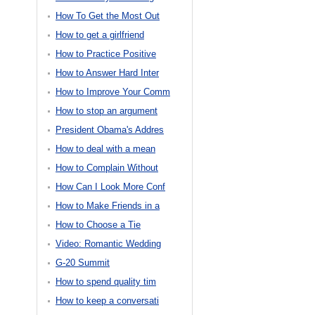
How To Get the Most Out
How to get a girlfriend
How to Practice Positive
How to Answer Hard Inter
How to Improve Your Comm
How to stop an argument
President Obama's Addres
How to deal with a mean
How to Complain Without
How Can I Look More Conf
How to Make Friends in a
How to Choose a Tie
Video: Romantic Wedding
G-20 Summit
How to spend quality tim
How to keep a conversati