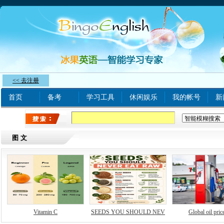
<< 去注册
首页
备考
学习工具
休闲娱乐
我的帐号
新
热门关键字：
www xnxx com A
tinyurl com
bjq
图文
Vitamin C
SEEDS YOU SHOULD NEV
Global oil price